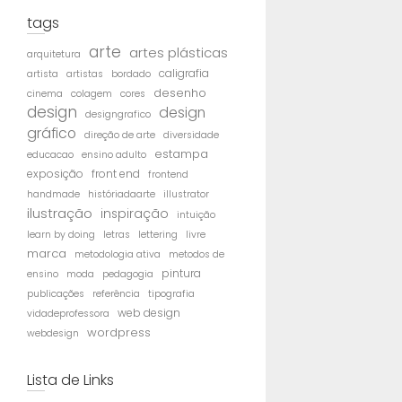
tags
arte
artes plásticas
arquitetura
caligrafia
artista
artistas
bordado
desenho
cinema
colagem
cores
design
design
designgrafico
gráfico
direção de arte
diversidade
estampa
educacao
ensino adulto
exposição
front end
frontend
handmade
históriadaarte
illustrator
ilustração
inspiração
intuição
learn by doing
letras
lettering
livre
marca
metodologia ativa
metodos de
pintura
ensino
moda
pedagogia
publicações
referência
tipografia
web design
vidadeprofessora
wordpress
webdesign
Lista de Links