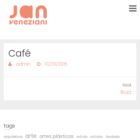
Café
admin
02/01/2015
Next
Next
Buzz
post:
tags
arte
artes plásticas
arquitetura
artista
artistas
bordado