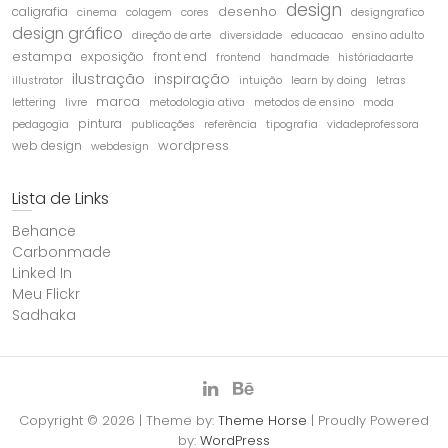
design
desenho
caligrafia
cinema
colagem
cores
designgrafico
design gráfico
direção de arte
diversidade
educacao
ensino adulto
estampa
exposição
front end
frontend
handmade
históriadaarte
ilustração
inspiração
illustrator
intuição
learn by doing
letras
marca
lettering
livre
metodologia ativa
metodos de ensino
moda
pintura
pedagogia
publicações
referência
tipografia
vidadeprofessora
wordpress
web design
webdesign
Lista de Links
Behance
Carbonmade
Linked In
Meu Flickr
Sadhaka
LinkedIn
Behance
Copyright © 2026
| Theme by:
Theme Horse
| Proudly Powered
by:
WordPress