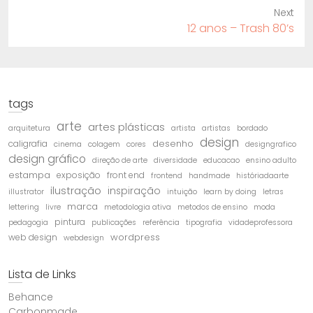
Next
Next
12 anos – Trash 80’s
post:
tags
arte
artes plásticas
arquitetura
artista
artistas
bordado
design
desenho
caligrafia
cinema
colagem
cores
designgrafico
design gráfico
direção de arte
diversidade
educacao
ensino adulto
estampa
exposição
front end
frontend
handmade
históriadaarte
ilustração
inspiração
illustrator
intuição
learn by doing
letras
marca
lettering
livre
metodologia ativa
metodos de ensino
moda
pintura
pedagogia
publicações
referência
tipografia
vidadeprofessora
wordpress
web design
webdesign
Lista de Links
Behance
Carbonmade